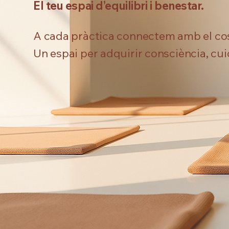
El teu espai d’equilibri i benestar.
A cada pràctica connectem amb el cos i 
Un espai per adquirir consciència, cui