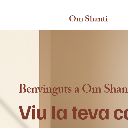
Om Shanti
Benvinguts a Om Shan
Viu la teva 