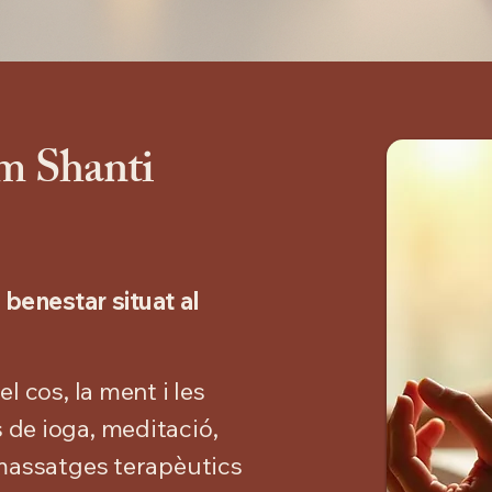
m Shanti
benestar situat al
l cos, la ment i les
de ioga, meditació,
 massatges terapèutics